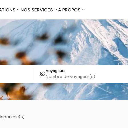
ATIONS
NOS SERVICES
A PROPOS
Kanazawa
Nagano
Voyageurs
Kyoto
Nara
Osaka
Tokyo
disponible(s)