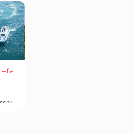
 — Île
sonne