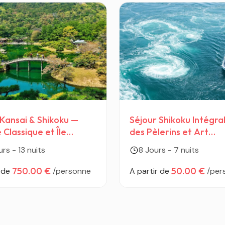
 Kansai & Shikoku —
Séjour Shikoku Intégral
 Classique et Île
des Pèlerins et Art
tique
Contemporain
urs - 13 nuits
8 Jours - 7 nuits
750.00 €
50.00 €
 de
/personne
A partir de
/per