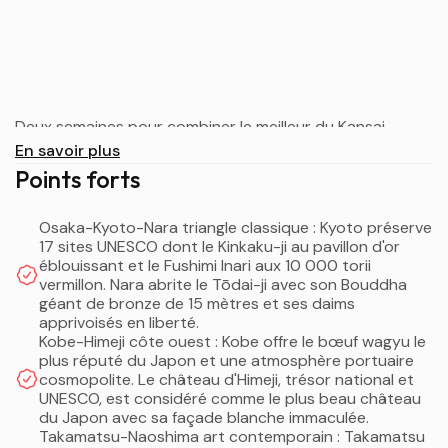
Deux semaines pour combiner le meilleur du Kansai
classique et de Shikoku authentique. Le Kansai
En savoir plus
concentre l'essence culturelle du Japon ancien : Kyoto et
Points forts
ses 2 000 temples, Nara et ses daims sacrés, Osaka la
métropole gastronomique, Kobe la ville portuaire
Osaka-Kyoto-Nara triangle classique : Kyoto préserve
élégante, Himeji et son château blanc spectaculaire.
17 sites UNESCO dont le Kinkaku-ji au pavillon d'or
éblouissant et le Fushimi Inari aux 10 000 torii
Shikoku, la plus petite et la moins visitée des quatre îles
vermillon. Nara abrite le Tōdai-ji avec son Bouddha
principales, préserve une authenticité rare : le pèlerinage
géant de bronze de 15 mètres et ses daims
des 88 temples, les îles d'art contemporain de la mer
apprivoisés en liberté.
Kobe-Himeji côte ouest : Kobe offre le bœuf wagyu le
Intérieure, les villages préservés, les onsen millénaires, et
plus réputé du Japon et une atmosphère portuaire
une nature généreuse. Cette combinaison offre un
cosmopolite. Le château d'Himeji, trésor national et
équilibre parfait entre patrimoine UNESCO
UNESCO, est considéré comme le plus beau château
incontournable et découvertes hors des sentiers battus.
du Japon avec sa façade blanche immaculée.
Takamatsu-Naoshima art contemporain : Takamatsu
Le circuit commence par cinq jours dans le triangle