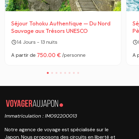
Séjour Tohoku Authentique — Du Nord
Sé
Sauvage aux Trésors UNESCO
Pè
14 Jours - 13 nuits
750.00 €
A partir de
/personne
A 
Immatriculation : IM092200013
Notre agence de voyage est spécialisée sur le
Japon. Nous proposons des circuits en liberté et