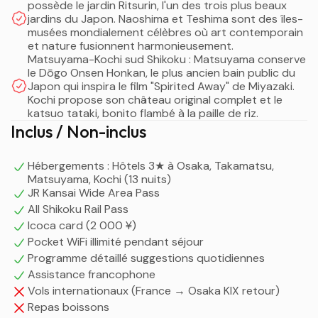
possède le jardin Ritsurin, l'un des trois plus beaux
classique Osaka-Kyoto-Nara avec une base unique
jardins du Japon. Naoshima et Teshima sont des îles-
confortable à Osaka, puis traverse vers Shikoku pour
musées mondialement célèbres où art contemporain
sept jours d'exploration de Takamatsu à Kochi, avant de
et nature fusionnent harmonieusement.
Matsuyama-Kochi sud Shikoku : Matsuyama conserve
revenir à Osaka. Vous découvrirez les temples dorés de
le Dōgo Onsen Honkan, le plus ancien bain public du
Kyoto, le grand Bouddha de Nara, le château blanc
Japon qui inspira le film "Spirited Away" de Miyazaki.
d'Himeji, les îles d'art de Naoshima et Teshima, le
Kochi propose son château original complet et le
sanctuaire Konpira aux 1 368 marches, le Dōgo Onsen
katsuo tataki, bonito flambé à la paille de riz.
Inclus / Non-inclus
millénaire de Matsuyama, et le château original de Kochi.
Cette combinaison révèle deux facettes
complémentaires du Japon : la richesse culturelle
Hébergements : Hôtels 3★ à Osaka, Takamatsu,
Matsuyama, Kochi (13 nuits)
millénaire du Kansai et l'authenticité préservée de
JR Kansai Wide Area Pass
Shikoku.
All Shikoku Rail Pass
Icoca card (2 000 ¥)
Pocket WiFi illimité pendant séjour
Programme détaillé suggestions quotidiennes
Assistance francophone
Vols internationaux (France → Osaka KIX retour)
Repas boissons