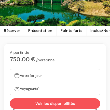
Réserver
Présentation
Points forts
Inclus/No
A partir de
750.00 €
/personne
Votre 1er jour
Voyageur(s)
Voir les disponibilités