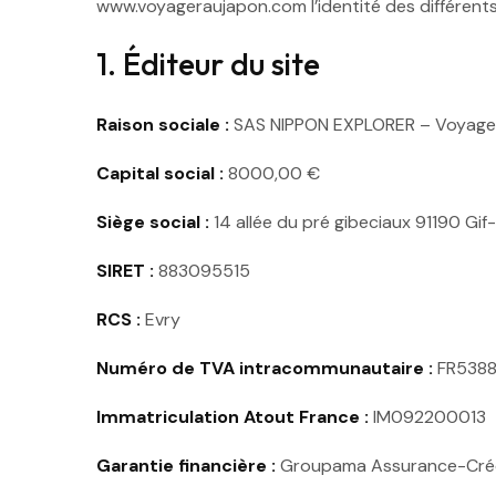
www.voyageraujapon.com l’identité des différents 
1. Éditeur du site
Raison sociale :
SAS NIPPON EXPLORER – Voyage
Capital social :
8000,00 €
Siège social :
14 allée du pré gibeciaux 91190 Gif
SIRET :
883095515
RCS :
Evry
Numéro de TVA intracommunautaire :
FR538
Immatriculation Atout France :
IM092200013
Garantie financière :
Groupama Assurance-Crédi