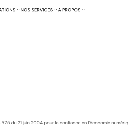
ATIONS
NOS SERVICES
A PROPOS
Mentions légales
Kanazawa
Nagano
NIPPON EXPLORER – Voyager au Japon
Kyoto
Nara
Osaka
Tokyo
75 du 21 juin 2004 pour la confiance en l’économie numérique,