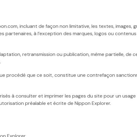
om, incluant de façon non limitative, les textes, images, grap
ses partenaires, à l’exception des marques, logos ou contenu
daptation, retransmission ou publication, même partielle, de c
.
ue procédé que ce soit, constitue une contrefaçon sanctionné
orisés à consulter et imprimer les pages du site pour un usage
utorisation préalable et écrite de Nippon Explorer.
pon Explorer