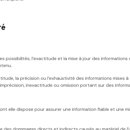
té
 possibilités, l’exactitude et la mise à jour des informations d
ntenu.
titude, la précision ou l’exhaustivité des informations mises 
imprécision, inexactitude ou omission portant sur des informat
 elle dispose pour assurer une information fiable et une mise
es dommages directs et indirects causés au matériel de l’utili