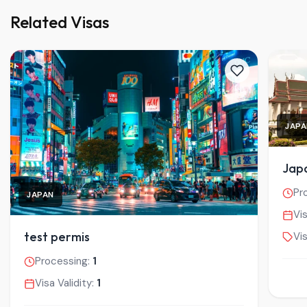
Related Visas
JAPA
Japa
Pr
JAPAN
Vis
test permis
Vi
Processing:
1
Visa Validity:
1