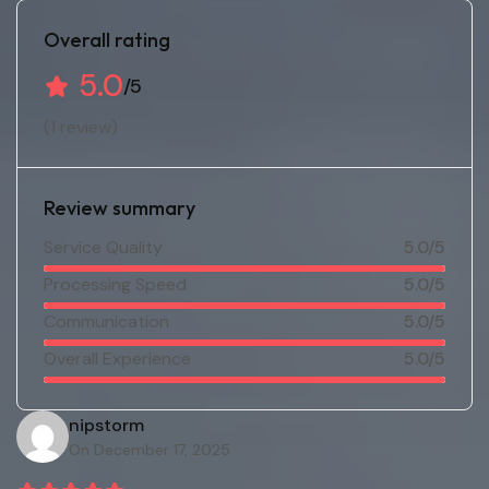
Overall rating
5.0
/5
(1 review)
Review summary
Service Quality
5.0/5
Processing Speed
5.0/5
Communication
5.0/5
Overall Experience
5.0/5
nipstorm
On December 17, 2025