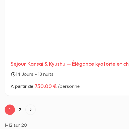
Séjour Kansai & Kyushu — Élégance kyotoïte et c
14 Jours - 13 nuits
750.00 €
A partir de
/personne
1
2
1-12 sur 20